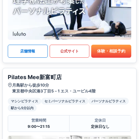
体験・相談予約
店舗情報
公式サイト
Pilates Mee新富町店
月島駅から徒歩10分
東京都中央区湊3丁目5－1 エス・ユービル4階
マシンピラティス
セミパーソナルピラティス
パーソナルピラティス
駅から5分以内
営業時間
定休日
9:00〜21:15
定休日なし