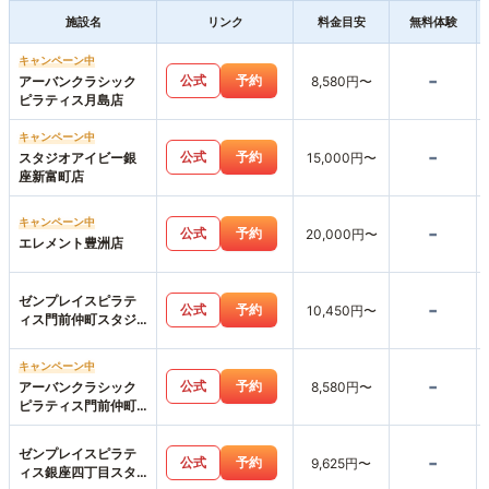
施設名
リンク
料金目安
無料体験
キャンペーン中
-
公式
予約
アーバンクラシック
8,580円〜
ピラティス月島店
キャンペーン中
-
公式
予約
スタジオアイビー銀
15,000円〜
座新富町店
キャンペーン中
-
公式
予約
20,000円〜
エレメント豊洲店
ゼンプレイスピラテ
-
公式
予約
10,450円〜
ィス門前仲町スタジ
オ店
キャンペーン中
-
公式
予約
アーバンクラシック
8,580円〜
ピラティス門前仲町
店
ゼンプレイスピラテ
-
公式
予約
9,625円〜
ィス銀座四丁目スタ