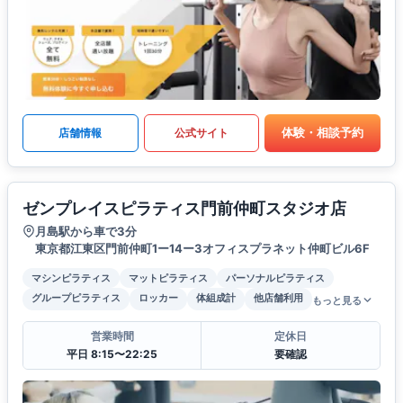
体験・相談予約
店舗情報
公式サイト
ゼンプレイスピラティス門前仲町スタジオ店
月島駅から車で3分
東京都江東区門前仲町1ー14ー3オフィスプラネット仲町ビル6F
マシンピラティス
マットピラティス
パーソナルピラティス
グループピラティス
ロッカー
体組成計
他店舗利用
もっと見る
営業時間
定休日
平日 8:15〜22:25
要確認