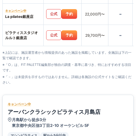
ジオ店
キャンペーン中
-
公式
予約
22,000円〜
La pilates銀座店
ピラティススタジオ
-
公式
予約
29,700円〜
ルルト銀座店
※上記には、施設運営者から情報提供のあった施設を掲載しています。全施設は下の一
覧で確認できます。
※「○」は、FIT PALETTE編集部が独自の調査・基準に基づき、特におすすめする項目
です。
※「－」は未提供を示すものではありません。詳細は各施設の公式サイトをご確認くだ
さい。
キャンペーン中
アーバンクラシックピラティス月島店
月島駅から徒歩3分
東京都中央区佃3丁目2-10 オーケンビル 5F
マシンピラティス
駅から5分以内