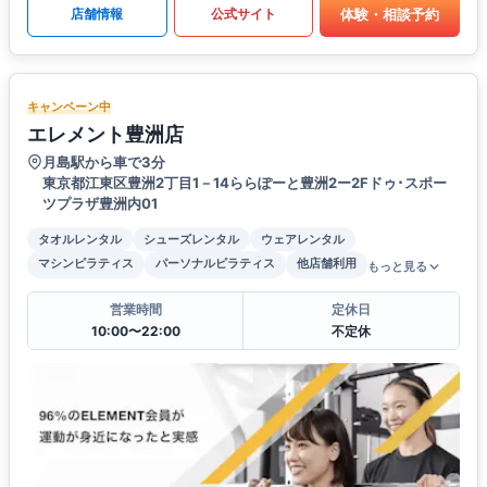
体験・相談予約
店舗情報
公式サイト
キャンペーン中
エレメント豊洲店
月島駅から車で3分
東京都江東区豊洲2丁目1－14ららぽーと豊洲2ー2Fドゥ･スポー
ツプラザ豊洲内01
タオルレンタル
シューズレンタル
ウェアレンタル
マシンピラティス
パーソナルピラティス
他店舗利用
もっと見る
営業時間
定休日
10:00〜22:00
不定休