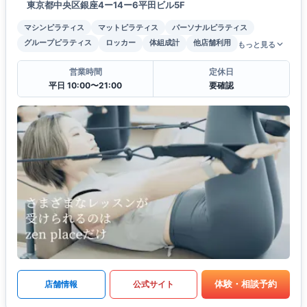
東京都中央区銀座4ー14ー6平田ビル5F
マシンピラティス
マットピラティス
パーソナルピラティス
グループピラティス
ロッカー
体組成計
他店舗利用
もっと見る
営業時間
定休日
平日 10:00〜21:00
要確認
体験・相談予約
店舗情報
公式サイト