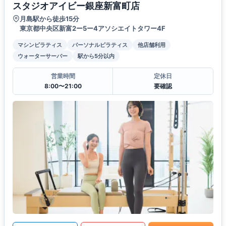
スタジオアイビー銀座新富町店
月島駅から徒歩15分
東京都中央区新富2ー5ー4アソシエイトタワー4F
マシンピラティス
パーソナルピラティス
他店舗利用
ウォーターサーバー
駅から5分以内
営業時間
定休日
8:00〜21:00
要確認