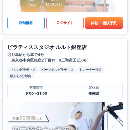
体験・相談予約
店舗情報
公式サイト
ピラティススタジオ ルルト銀座店
月島駅から車で4分
東京都中央区銀座2丁目11ー9三和産工ビル6F
マシンピラティス
パーソナルピラティス
トレーナー指名
駅から5分以内
営業時間
定休日
9:00〜21:00
要確認