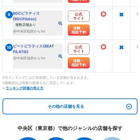
○
×
BDCピラティス
公式
9
サイト
(BDCPilates)
複数店舗あり
体験・
中央区役所から1m
相談予約
○
×
ビートピラティス(BEAT
公式
10
サイト
PILATIS)
中央区役所から1m
体験・
相談予約
※当ランキングには広告提携している店舗が含まれます。
※掲載順位は複数の要素を元に決定しています。
※
ランキング評価の考え方
その他の店舗を見る
中央区（東京都）で他のジャンルの店舗を探す