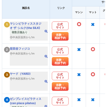
サー
施設名
リンク
グ
マシン
マット
○
×
マシンピラティススタジ
公式
1
サイト
オ ザ･シルク(the SILK)
複数店舗あり
体験・
中央区役所から1m
相談予約
×
○
世田谷フィジコ
公式
2
サイト
中央区役所から1m
体験・
相談予約
×
○
ヤード（YARD)
公式
3
サイト
中央区役所から1m
体験・
相談予約
×
×
ゼンプレイスピラティス
公式
4
サイト
(zen place pilates)