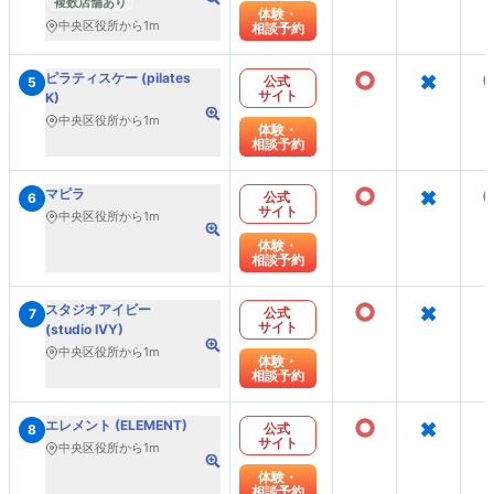
複数店舗あり
体験・
中央区役所から1m
相談予約
○
×
ピラティスケー (pilates
公式
5
サイト
K)
中央区役所から1m
体験・
相談予約
○
×
マピラ
公式
6
サイト
中央区役所から1m
体験・
相談予約
○
×
スタジオアイビー
公式
7
サイト
(studio IVY)
中央区役所から1m
体験・
相談予約
○
×
エレメント (ELEMENT)
公式
8
サイト
中央区役所から1m
体験・
相談予約