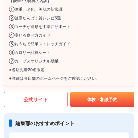
【豪華7大特典の内訳】
①体重、老化、美肌の新常識
②健康たんぱく質レシピ5選
③コーチが運動を丁寧にサポート
④痩せる食べ方ガイド
⑤おうちで簡単ストレッチガイド
⑥カロリー計算シート
⑦カーブスオリジナル壁紙
※各店先着20名限定
※詳細は各店舗のホームページをご確認ください｡
公式サイト
体験・相談予約
編集部のおすすめポイント