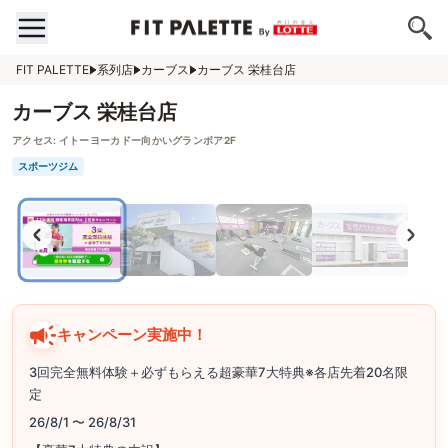
FIT PALETTE
系列店
カーブス
カーブス 栄桂台店
カーブス 栄桂台店
アクセス:
イトーヨーカドー向かいグランボア2F
スポーツジム
キャンペーン実施中！
3回完全無料体験＋必ずもらえる超豪華7大特典※各店先着20名限
定
26/8/1 〜 26/8/31