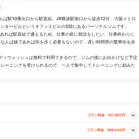
人
なんば駅10番出口から駅直結、JR難波駅南口から徒歩12分、大阪メトロ
センタービルというオフィスビルの5階にあるパーソナルジムです。
であれば駅直結で通えるため、仕事の前に朝活をしたい、仕事終わりに
線なんば線であれば街を歩く必要もないので、遅い時間帯の繁華街を歩
ディウォッシュは無料で利用できるので、ジムの後にお出かけなど予定
トレーニングを受けられるので、一人で集中してトレーニングに励みた
プラン料金
327,800円
プラン料金
594,000円