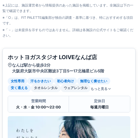
※上記には、施設運営者から情報提供のあった施設を掲載しています。全施設は下の一
覧で確認できます。
※「○」は、FIT PALETTE編集部が独自の調査・基準に基づき、特におすすめする項目
です。
※「－」は未提供を示すものではありません。詳細は各施設の公式サイトをご確認くだ
さい。
ホットヨガスタジオ LOIVEなんば店
なんば駅から徒歩2分
大阪府大阪市中央区難波3丁目5ー17北極星ビル5階
女性専用
汗をかきたい
初心者向け
無理なく痩せたい
安く通える
タオルレンタル
ウェアレンタル
もっと見る
営業時間
定休日
火・水・金 10:00〜22:00
毎週月曜日