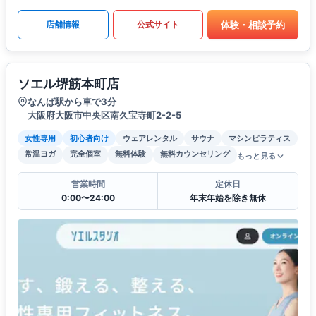
体験・相談予約
店舗情報
公式サイト
ソエル堺筋本町店
なんば駅から車で3分
大阪府大阪市中央区南久宝寺町2-2-5
女性専用
初心者向け
ウェアレンタル
サウナ
マシンピラティス
常温ヨガ
完全個室
無料体験
無料カウンセリング
もっと見る
営業時間
定休日
0:00〜24:00
年末年始を除き無休