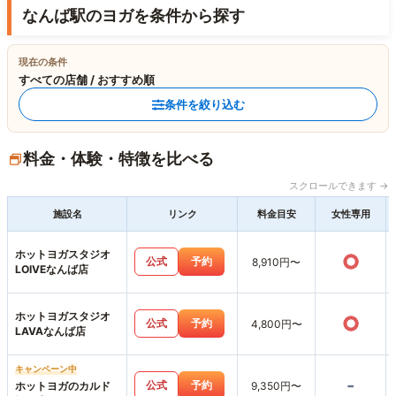
なんば駅のヨガを条件から探す
現在の条件
すべての店舗 / おすすめ順
条件を絞り込む
料金・体験・特徴を比べる
スクロールできます →
施設名
リンク
料金目安
女性専用
ホットヨガスタジオ
○
公式
予約
8,910円〜
LOIVEなんば店
ホットヨガスタジオ
○
公式
予約
4,800円〜
LAVAなんば店
キャンペーン中
-
公式
予約
ホットヨガのカルド
9,350円〜