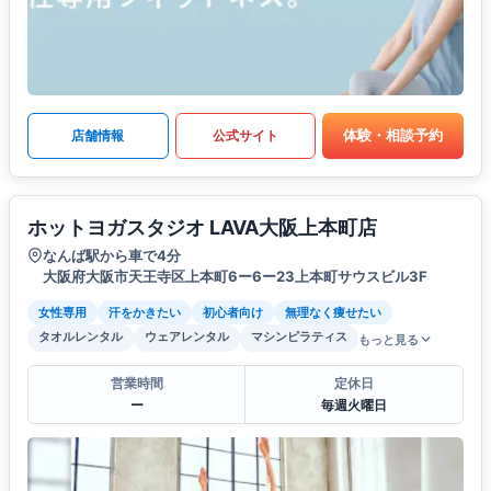
体験・相談予約
店舗情報
公式サイト
ホットヨガスタジオ LAVA大阪上本町店
なんば駅から車で4分
大阪府大阪市天王寺区上本町6ー6ー23上本町サウスビル3F
女性専用
汗をかきたい
初心者向け
無理なく痩せたい
タオルレンタル
ウェアレンタル
マシンピラティス
もっと見る
営業時間
定休日
ー
毎週火曜日