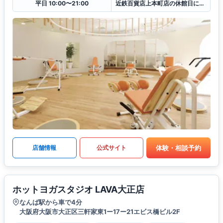
平日 10:00〜21:00
近鉄百貨店上本町店の休館日に準ずる
体験・相談予約
店舗情報
公式サイト
ホットヨガスタジオ LAVA大正店
なんば駅から車で4分
大阪府大阪市大正区三軒家東1ー17ー21エビス橋ビル2F