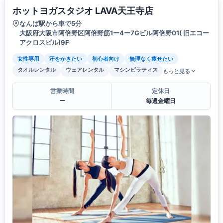
ホットヨガスタジオ LAVA天王寺店
なんば駅から車で5分
大阪府大阪市阿倍野区阿倍野筋1ー4ー7Gビル阿倍野01( 旧エコー
アクロスビル)9F
女性専用
汗をかきたい
初心者向け
無理なく痩せたい
タオルレンタル
ウェアレンタル
マシンピラティス
もっと見る
営業時間
定休日
ー
毎週金曜日