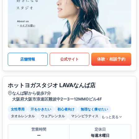
体験・相談予約
店舗情報
公式サイト
ホットヨガスタジオ LAVAなんば店
なんば駅から徒歩7分
大阪府大阪市浪速区難波中2ー3ー12MMOビル4F
女性専用
汗をかきたい
初心者向け
無理なく痩せたい
タオルレンタル
ウェアレンタル
マシンピラティス
もっと見る
営業時間
定休日
ー
毎週木曜日