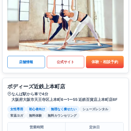
体験・相談予約
店舗情報
公式サイト
ボディーズ近鉄上本町店
なんば駅から車で4分
大阪府大阪市天王寺区上本町6ー1ー55 近鉄百貨店上本町店6F
女性専用
初心者向け
無理なく痩せたい
シューズレンタル
常温ヨガ
無料体験
無料カウンセリング
営業時間
定休日