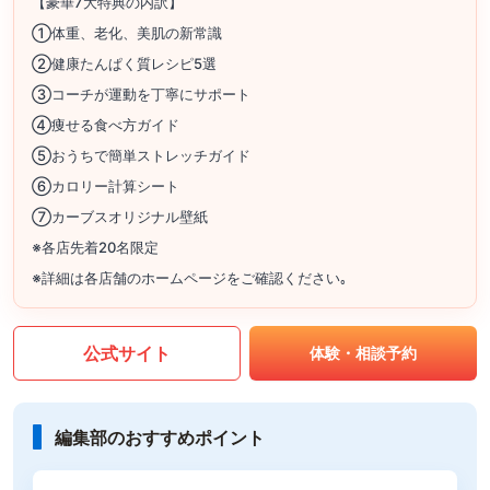
【豪華7大特典の内訳】
①体重、老化、美肌の新常識
②健康たんぱく質レシピ5選
③コーチが運動を丁寧にサポート
④痩せる食べ方ガイド
⑤おうちで簡単ストレッチガイド
⑥カロリー計算シート
⑦カーブスオリジナル壁紙
※各店先着20名限定
※詳細は各店舗のホームページをご確認ください｡
公式サイト
体験・相談予約
編集部のおすすめポイント