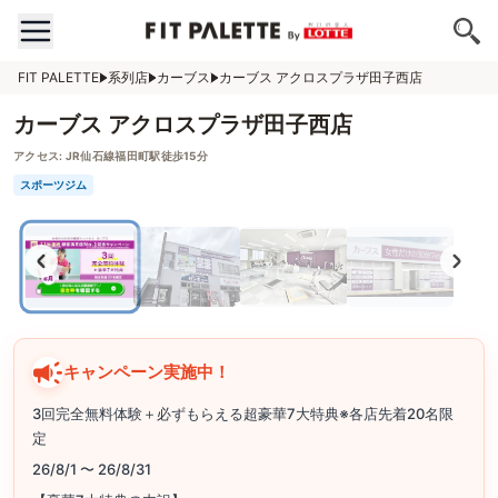
FIT PALETTE
系列店
カーブス
カーブス アクロスプラザ田子西店
カーブス アクロスプラザ田子西店
アクセス:
JR仙石線福田町駅徒歩15分
スポーツジム
キャンペーン実施中！
3回完全無料体験＋必ずもらえる超豪華7大特典※各店先着20名限
定
26/8/1 〜 26/8/31