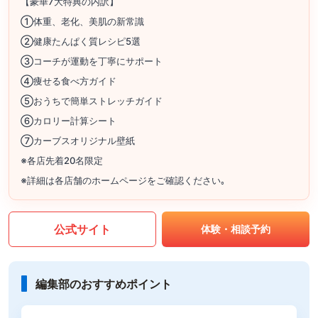
【豪華7大特典の内訳】
①体重、老化、美肌の新常識
②健康たんぱく質レシピ5選
③コーチが運動を丁寧にサポート
④痩せる食べ方ガイド
⑤おうちで簡単ストレッチガイド
⑥カロリー計算シート
⑦カーブスオリジナル壁紙
※各店先着20名限定
※詳細は各店舗のホームページをご確認ください｡
公式サイト
体験・相談予約
編集部のおすすめポイント