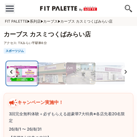
FIT PALETTE
系列店
カーブス
カーブス カスミつくばみらい店
カーブス カスミつくばみらい店
アクセス:
TXみらい平駅車6分
スポーツジム
キャンペーン実施中！
3回完全無料体験＋必ずもらえる超豪華7大特典※各店先着20名限
定
26/8/1 〜 26/8/31