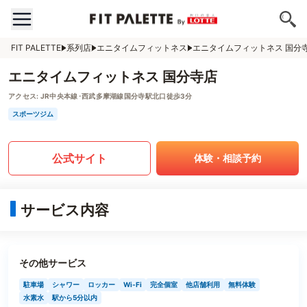
FIT PALETTE
系列店
エニタイムフィットネス
エニタイムフィットネス 国分
エニタイムフィットネス 国分寺店
アクセス:
JR中央本線･西武多摩湖線国分寺駅北口徒歩3分
スポーツジム
公式サイト
体験・相談予約
サービス内容
その他サービス
駐車場
シャワー
ロッカー
Wi-Fi
完全個室
他店舗利用
無料体験
水素水
駅から5分以内