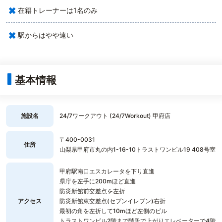
×
在籍トレーナーは1名のみ
×
駅からはやや遠い
基本情報
施設名
24/7ワークアウト (24/7Workout) 甲府店
〒400-0031
住所
山梨県甲府市丸の内1-16-10トラストワンビル19 408号室
甲府駅南口エスカレータを下り直進
県庁を左手に200mほど直進
防災新館前交差点を左折
アクセス
防災新館東交差点(セブンイレブン)右折
最初の角を左折して10mほど左側のビル
トラストワンビル2階まで階段で上がりエレベーターで4階