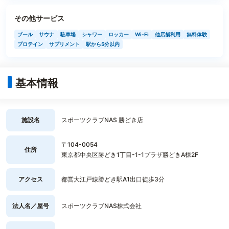
その他サービス
プール
サウナ
駐車場
シャワー
ロッカー
Wi-Fi
他店舗利用
無料体験
プロテイン
サプリメント
駅から5分以内
基本情報
施設名
スポーツクラブNAS 勝どき店
〒104-0054
住所
東京都中央区勝どき1丁目-1-1プラザ勝どきA棟2F
アクセス
都営大江戸線勝どき駅A1出口徒歩3分
法人名／屋号
スポーツクラブNAS株式会社