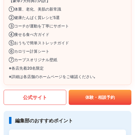
【豪華7大特典の内訳】
①体重、老化、美肌の新常識
②健康たんぱく質レシピ5選
③コーチが運動を丁寧にサポート
④痩せる食べ方ガイド
⑤おうちで簡単ストレッチガイド
⑥カロリー計算シート
⑦カーブスオリジナル壁紙
※各店先着20名限定
※詳細は各店舗のホームページをご確認ください｡
公式サイト
体験・相談予約
編集部のおすすめポイント