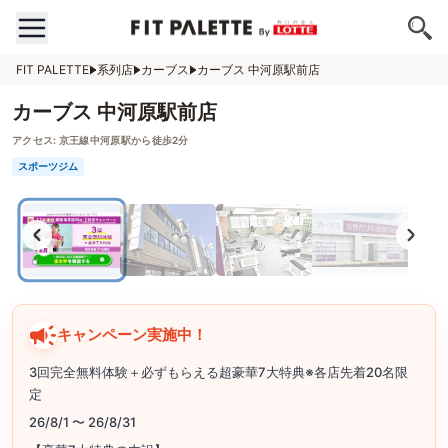
FIT PALETTE
系列店
カーブス
カーブス 中河原駅前店
カーブス 中河原駅前店
アクセス:
京王線中河原駅から徒歩2分
スポーツジム
キャンペーン実施中！
3回完全無料体験＋必ずもらえる超豪華7大特典※各店先着20名限
定
26/8/1 〜 26/8/31