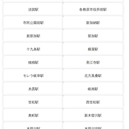
須賀駅
各務原市役所前駅
市民公園前駅
新加納駅
新那加駅
那加駅
十九条駅
横屋駅
穂積駅
美江寺駅
モレラ岐阜駅
北方真桑駅
糸貫駅
岐南駅
笠松駅
西笠松駅
奥町駅
新木曽川駅
木曽川駅
木曽川堤駅