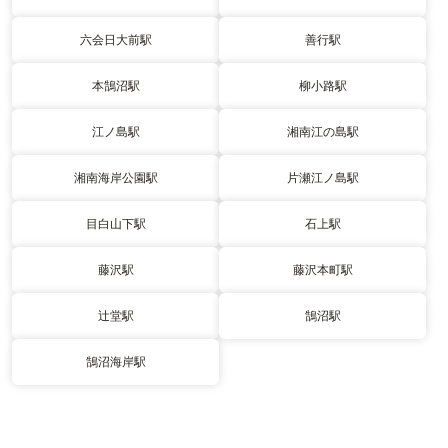
六会日大前駅
善行駅
本鵠沼駅
柳小路駅
江ノ島駅
湘南江の島駅
湘南海岸公園駅
片瀬江ノ島駅
目白山下駅
石上駅
藤沢駅
藤沢本町駅
辻堂駅
鵠沼駅
鵠沼海岸駅