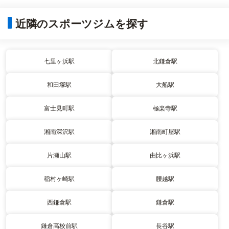
近隣のスポーツジムを探す
七里ヶ浜駅
北鎌倉駅
和田塚駅
大船駅
富士見町駅
極楽寺駅
湘南深沢駅
湘南町屋駅
片瀬山駅
由比ヶ浜駅
稲村ヶ崎駅
腰越駅
西鎌倉駅
鎌倉駅
鎌倉高校前駅
長谷駅