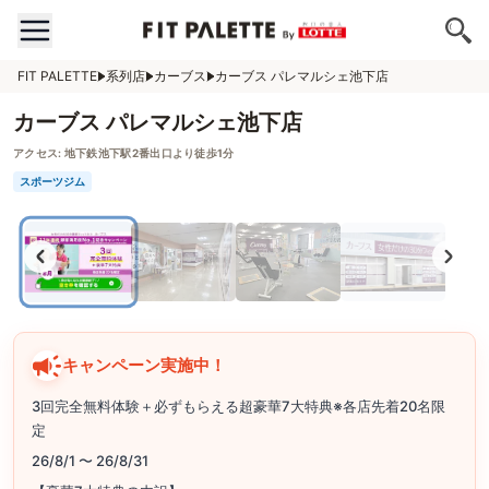
FIT PALETTE
系列店
カーブス
カーブス パレマルシェ池下店
カーブス パレマルシェ池下店
アクセス:
地下鉄池下駅2番出口より徒歩1分
スポーツジム
キャンペーン実施中！
3回完全無料体験＋必ずもらえる超豪華7大特典※各店先着20名限
定
26/8/1 〜 26/8/31