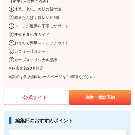
【豪華7大特典の内訳】
①体重、老化、美肌の新常識
②健康たんぱく質レシピ5選
③コーチが運動を丁寧にサポート
④痩せる食べ方ガイド
⑤おうちで簡単ストレッチガイド
⑥カロリー計算シート
⑦カーブスオリジナル壁紙
※各店先着20名限定
※詳細は各店舗のホームページをご確認ください｡
公式サイト
体験・相談予約
編集部のおすすめポイント