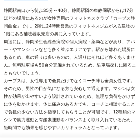
静岡駅南口から徒歩35分～40分、静岡駅隣の東静岡駅からは17分
ほどの場所にあるのが女性専用のフィットネスクラブ「カーブス静
岡曲金」です。2階に24時間営業のフィットネスジムが入る建物の
1階にある補聴器販売店の奥に入っています。
周辺には、静岡済生会総合病院や個人病院・薬局などがあり、アパ
ートやマンションなども多く並ぶエリアです。駅から離れた場所に
あるため、車の通りは多いものの、人通りはそれほど多くありませ
ん。無料駐車場も50台分完備されているため、駐車場探しに困るこ
ともないでしょう。
カーブスは、女性専用で会員だけでなくコーチ陣も全員女性です。
そのため、男性の目が気になる方も安心して通えます。マシンは女
性が効果が出やすいよう設計されているため、無理な負荷をかけず
に体を動かせます。体に痛みのある方でも、コーチに相談すること
で負担の少ない方法を指導してもらうことが可能です。12種類のマ
シンで筋力運動と有酸素運動をバランスよく取り入れているため、
短時間でも効果を感じやすいカリキュラムとなっています。