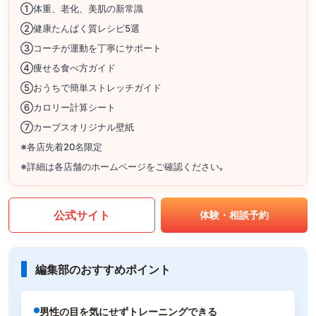
①体重、老化、美肌の新常識
②健康たんぱく質レシピ5選
③コーチが運動を丁寧にサポート
④痩せる食べ方ガイド
⑤おうちで簡単ストレッチガイド
⑥カロリー計算シート
⑦カーブスオリジナル壁紙
※各店先着20名限定
※詳細は各店舗のホームページをご確認ください｡
公式サイト
体験・相談予約
編集部のおすすめポイント
男性の目を気にせずトレーニングできる