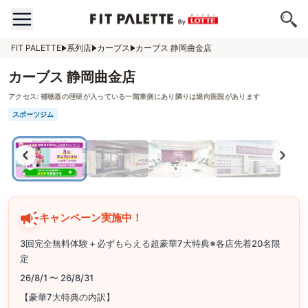
FIT PALETTE
系列店
カーブス
カーブス 静岡曲金店
カーブス 静岡曲金店
アクセス:
補聴器の理研が入っている一階東側にあり隣りは堀向医院があります
スポーツジム
キャンペーン実施中！
3回完全無料体験＋必ずもらえる超豪華7大特典※各店先着20名限
定
26/8/1 〜 26/8/31
【豪華7大特典の内訳】