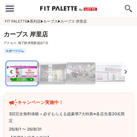
FIT PALETTE
系列店
カーブス
カーブス 岸里店
カーブス 岸里店
アクセス:
地下鉄岸里駅徒歩7分
スポーツジム
キャンペーン実施中！
3回完全無料体験＋必ずもらえる超豪華7大特典※各店先着20名限
定
26/8/1 〜 26/8/31