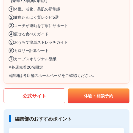
【豪華7大特典の内訳】
①体重、老化、美肌の新常識
②健康たんぱく質レシピ5選
③コーチが運動を丁寧にサポート
④痩せる食べ方ガイド
⑤おうちで簡単ストレッチガイド
⑥カロリー計算シート
⑦カーブスオリジナル壁紙
※各店先着20名限定
※詳細は各店舗のホームページをご確認ください｡
公式サイト
体験・相談予約
編集部のおすすめポイント