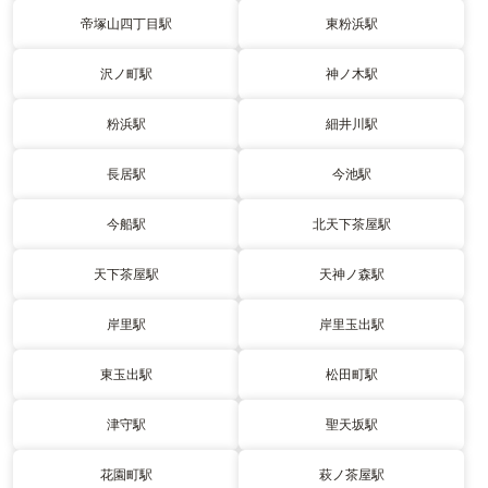
帝塚山四丁目駅
東粉浜駅
沢ノ町駅
神ノ木駅
粉浜駅
細井川駅
長居駅
今池駅
今船駅
北天下茶屋駅
天下茶屋駅
天神ノ森駅
岸里駅
岸里玉出駅
東玉出駅
松田町駅
津守駅
聖天坂駅
花園町駅
萩ノ茶屋駅