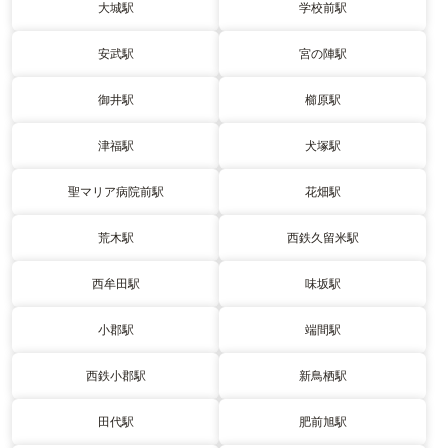
大城駅
学校前駅
安武駅
宮の陣駅
御井駅
櫛原駅
津福駅
犬塚駅
聖マリア病院前駅
花畑駅
荒木駅
西鉄久留米駅
西牟田駅
味坂駅
小郡駅
端間駅
西鉄小郡駅
新鳥栖駅
田代駅
肥前旭駅