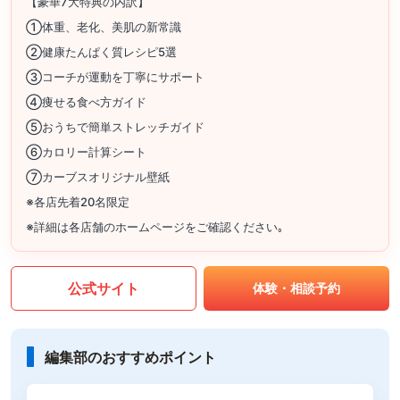
【豪華7大特典の内訳】
①体重、老化、美肌の新常識
②健康たんぱく質レシピ5選
③コーチが運動を丁寧にサポート
④痩せる食べ方ガイド
⑤おうちで簡単ストレッチガイド
⑥カロリー計算シート
⑦カーブスオリジナル壁紙
※各店先着20名限定
※詳細は各店舗のホームページをご確認ください｡
公式サイト
体験・相談予約
編集部のおすすめポイント