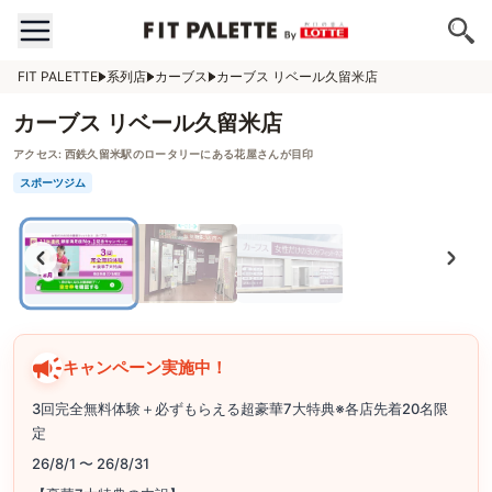
FIT PALETTE
系列店
カーブス
カーブス リベール久留米店
カーブス リベール久留米店
アクセス:
西鉄久留米駅のロータリーにある花屋さんが目印
スポーツジム
キャンペーン実施中！
3回完全無料体験＋必ずもらえる超豪華7大特典※各店先着20名限
定
26/8/1 〜 26/8/31