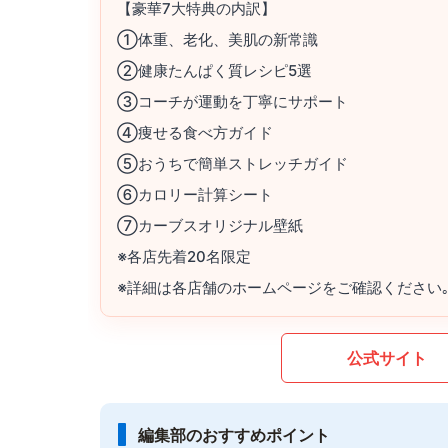
【豪華7大特典の内訳】
①体重、老化、美肌の新常識
②健康たんぱく質レシピ5選
③コーチが運動を丁寧にサポート
④痩せる食べ方ガイド
⑤おうちで簡単ストレッチガイド
⑥カロリー計算シート
⑦カーブスオリジナル壁紙
※各店先着20名限定
※詳細は各店舗のホームページをご確認ください
公式サイト
編集部のおすすめポイント