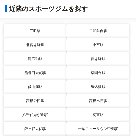
近隣のスポーツジムを探す
三咲駅
二和向台駅
北習志野駅
小室駅
滝不動駅
習志野駅
船橋日大前駅
薬園台駅
飯山満駅
馬込沢駅
高根公団駅
高根木戸駅
八千代緑が丘駅
初富駅
鎌ヶ谷大仏駅
千葉ニュータウン中央駅