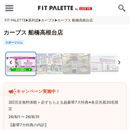
FIT PALETTE
系列店
カーブス
カーブス 船橋高根台店
カーブス 船橋高根台店
スポーツジム
キャンペーン実施中！
3回完全無料体験＋必ずもらえる超豪華7大特典※各店先着20名限
定
26/8/1 〜 26/8/31
【豪華7大特典の内訳】