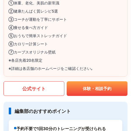
①体重、老化、美肌の新常識
②健康たんぱく質レシピ5選
③コーチが運動を丁寧にサポート
④痩せる食べ方ガイド
⑤おうちで簡単ストレッチガイド
⑥カロリー計算シート
⑦カーブスオリジナル壁紙
※各店先着20名限定
※詳細は各店舗のホームページをご確認ください｡
公式サイト
体験・相談予約
編集部のおすすめポイント
予約不要で1回30分のトレーニングが受けられる