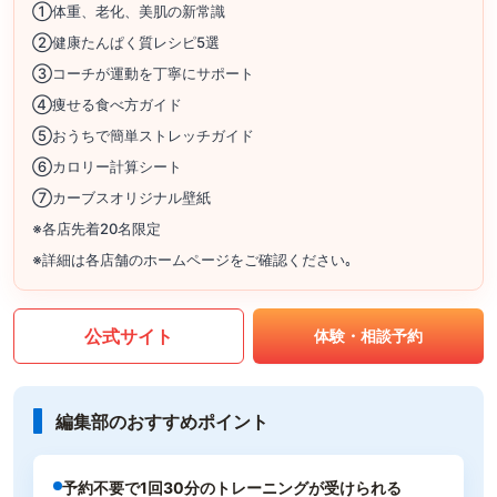
①体重、老化、美肌の新常識
②健康たんぱく質レシピ5選
③コーチが運動を丁寧にサポート
④痩せる食べ方ガイド
⑤おうちで簡単ストレッチガイド
⑥カロリー計算シート
⑦カーブスオリジナル壁紙
※各店先着20名限定
※詳細は各店舗のホームページをご確認ください｡
公式サイト
体験・相談予約
編集部のおすすめポイント
予約不要で1回30分のトレーニングが受けられる