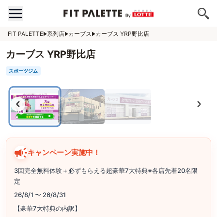
FIT PALETTE
系列店
カーブス
カーブス YRP野比店
カーブス YRP野比店
スポーツジム
キャンペーン実施中！
3回完全無料体験＋必ずもらえる超豪華7大特典※各店先着20名限
定
26/8/1 〜 26/8/31
【豪華7大特典の内訳】