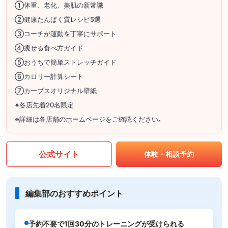
①体重、老化、美肌の新常識
②健康たんぱく質レシピ5選
③コーチが運動を丁寧にサポート
④痩せる食べ方ガイド
⑤おうちで簡単ストレッチガイド
⑥カロリー計算シート
⑦カーブスオリジナル壁紙
※各店先着20名限定
※詳細は各店舗のホームページをご確認ください｡
公式サイト
体験・相談予約
編集部のおすすめポイント
予約不要で1回30分のトレーニングが受けられる