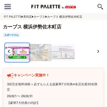
FIT PALETTE
系列店
カーブス
カーブス 横浜伊勢佐木町店
カーブス 横浜伊勢佐木町店
スポーツジム
キャンペーン実施中！
3回完全無料体験＋必ずもらえる超豪華7大特典※各店先着20名限
定
26/8/1 〜 26/8/31
【豪華7大特典の内訳】