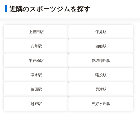
近隣のスポーツジムを探す
上豊田駅
保見駅
八草駅
四郷駅
平戸橋駅
愛環梅坪駅
浄水駅
猿投駅
篠原駅
貝津駅
越戸駅
三好ヶ丘駅