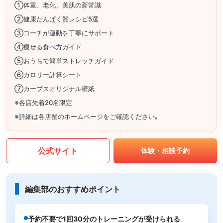
①体重、老化、美肌の新常識
②健康たんぱく質レシピ5選
③コーチが運動を丁寧にサポート
④痩せる食べ方ガイド
⑤おうちで簡単ストレッチガイド
⑥カロリー計算シート
⑦カーブスオリジナル壁紙
※各店先着20名限定
※詳細は各店舗のホームページをご確認ください｡
公式サイト
体験・相談予約
編集部のおすすめポイント
予約不要で1回30分のトレーニングが受けられる