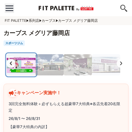
FIT PALETTE
系列店
カーブス
カーブス メグリア藤岡店
カーブス メグリア藤岡店
スポーツジム
キャンペーン実施中！
3回完全無料体験＋必ずもらえる超豪華7大特典※各店先着20名限
定
26/8/1 〜 26/8/31
【豪華7大特典の内訳】