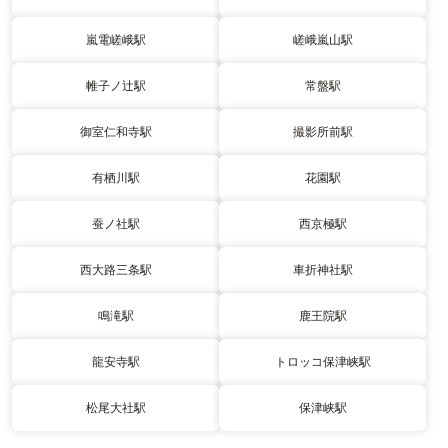
嵐電嵯峨駅
嵯峨嵐山駅
帷子ノ辻駅
常盤駅
御室仁和寺駅
撮影所前駅
有栖川駅
花園駅
蚕ノ社駅
西京極駅
西大路三条駅
車折神社駅
鳴滝駅
鹿王院駅
龍安寺駅
トロッコ保津峡駅
松尾大社駅
保津峡駅