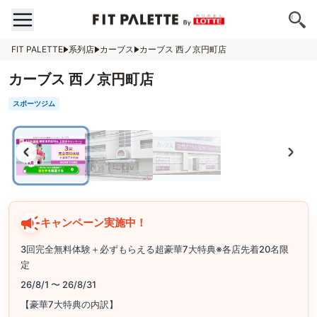
FIT PALETTE
系列店
カーブス
カーブス 西ノ京円町店
カーブス 西ノ京円町店
スポーツジム
キャンペーン実施中！
3回完全無料体験＋必ずもらえる超豪華7大特典※各店先着20名限
定
26/8/1 〜 26/8/31
【豪華7大特典の内訳】