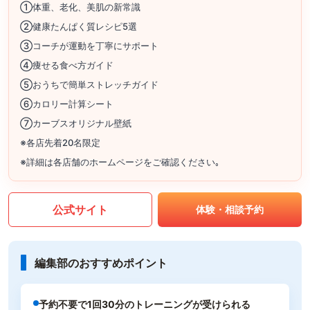
①体重、老化、美肌の新常識
②健康たんぱく質レシピ5選
③コーチが運動を丁寧にサポート
④痩せる食べ方ガイド
⑤おうちで簡単ストレッチガイド
⑥カロリー計算シート
⑦カーブスオリジナル壁紙
※各店先着20名限定
※詳細は各店舗のホームページをご確認ください｡
公式サイト
体験・相談予約
編集部のおすすめポイント
予約不要で1回30分のトレーニングが受けられる