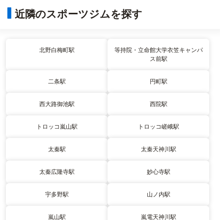
近隣のスポーツジムを探す
北野白梅町駅
等持院・立命館大学衣笠キャンパ
ス前駅
二条駅
円町駅
西大路御池駅
西院駅
トロッコ嵐山駅
トロッコ嵯峨駅
太秦駅
太秦天神川駅
太秦広隆寺駅
妙心寺駅
宇多野駅
山ノ内駅
嵐山駅
嵐電天神川駅