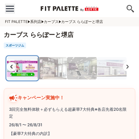
FIT PALETTE
系列店
カーブス
カーブス ららぽーと堺店
カーブス ららぽーと堺店
スポーツジム
キャンペーン実施中！
3回完全無料体験＋必ずもらえる超豪華7大特典※各店先着20名限
定
26/8/1 〜 26/8/31
【豪華7大特典の内訳】