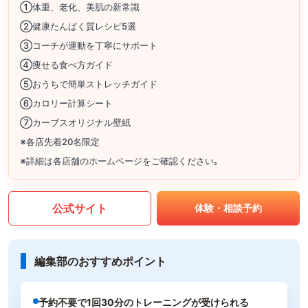
①体重、老化、美肌の新常識
②健康たんぱく質レシピ5選
③コーチが運動を丁寧にサポート
④痩せる食べ方ガイド
⑤おうちで簡単ストレッチガイド
⑥カロリー計算シート
⑦カーブスオリジナル壁紙
※各店先着20名限定
※詳細は各店舗のホームページをご確認ください｡
公式サイト
体験・相談予約
編集部のおすすめポイント
予約不要で1回30分のトレーニングが受けられる