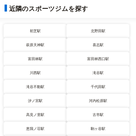
近隣のスポーツジムを探す
初芝駅
北野田駅
萩原天神駅
喜志駅
富田林駅
富田林西口駅
川西駅
滝谷駅
滝谷不動駅
千代田駅
汐ノ宮駅
河内松原駅
高見ノ里駅
古市駅
恵我ノ荘駅
駒ヶ谷駅