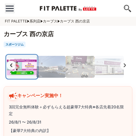
FIT PALETTE
系列店
カーブス
カーブス 西の京店
カーブス 西の京店
スポーツジム
キャンペーン実施中！
3回完全無料体験＋必ずもらえる超豪華7大特典※各店先着20名限
定
26/8/1 〜 26/8/31
【豪華7大特典の内訳】