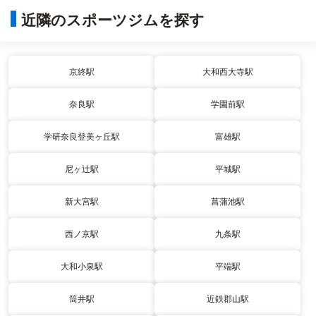
近隣のスポーツジムを探す
京終駅
大和西大寺駅
奈良駅
学園前駅
学研奈良登美ヶ丘駅
富雄駅
尼ヶ辻駅
平城駅
新大宮駅
菖蒲池駅
西ノ京駅
九条駅
大和小泉駅
平端駅
筒井駅
近鉄郡山駅