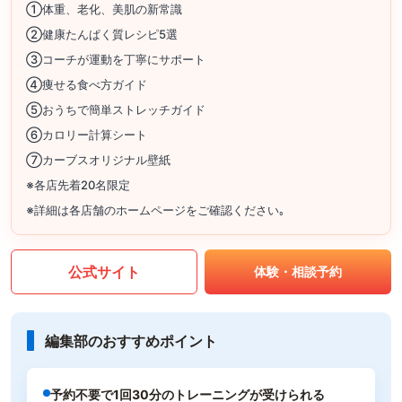
①体重、老化、美肌の新常識
②健康たんぱく質レシピ5選
③コーチが運動を丁寧にサポート
④痩せる食べ方ガイド
⑤おうちで簡単ストレッチガイド
⑥カロリー計算シート
⑦カーブスオリジナル壁紙
※各店先着20名限定
※詳細は各店舗のホームページをご確認ください｡
公式サイト
体験・相談予約
編集部のおすすめポイント
予約不要で1回30分のトレーニングが受けられる