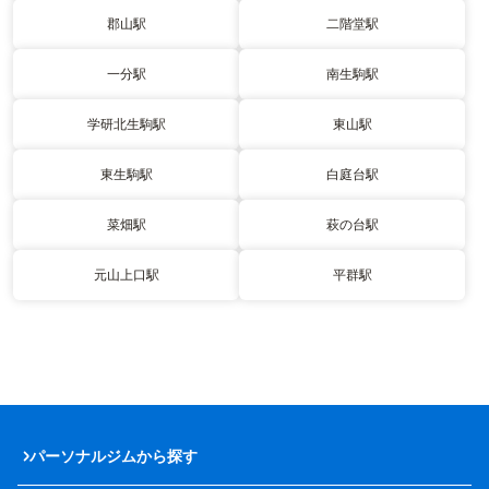
郡山駅
二階堂駅
一分駅
南生駒駅
学研北生駒駅
東山駅
東生駒駅
白庭台駅
菜畑駅
萩の台駅
元山上口駅
平群駅
パーソナルジムから探す