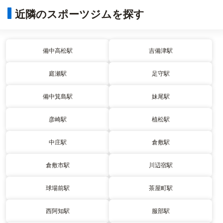
近隣のスポーツジムを探す
備中高松駅
吉備津駅
庭瀬駅
足守駅
備中箕島駅
妹尾駅
彦崎駅
植松駅
中庄駅
倉敷駅
倉敷市駅
川辺宿駅
球場前駅
茶屋町駅
西阿知駅
服部駅