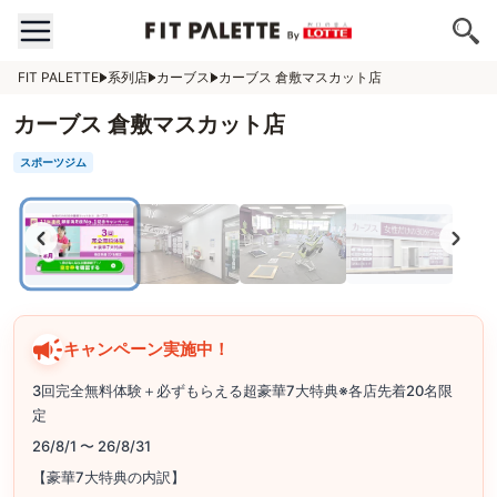
FIT PALETTE
系列店
カーブス
カーブス 倉敷マスカット店
カーブス 倉敷マスカット店
スポーツジム
キャンペーン実施中！
3回完全無料体験＋必ずもらえる超豪華7大特典※各店先着20名限
定
26/8/1 〜 26/8/31
【豪華7大特典の内訳】