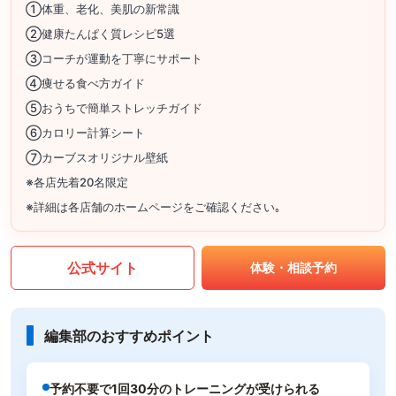
①体重、老化、美肌の新常識
②健康たんぱく質レシピ5選
③コーチが運動を丁寧にサポート
④痩せる食べ方ガイド
⑤おうちで簡単ストレッチガイド
⑥カロリー計算シート
⑦カーブスオリジナル壁紙
※各店先着20名限定
※詳細は各店舗のホームページをご確認ください｡
公式サイト
体験・相談予約
編集部のおすすめポイント
予約不要で1回30分のトレーニングが受けられる