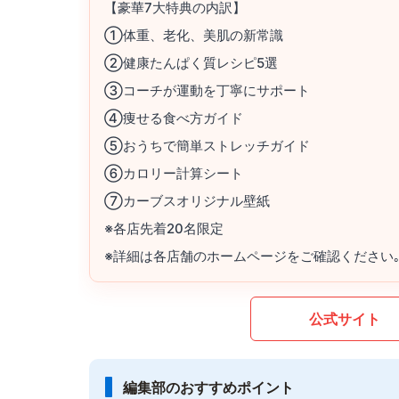
【豪華7大特典の内訳】
①体重、老化、美肌の新常識
②健康たんぱく質レシピ5選
③コーチが運動を丁寧にサポート
④痩せる食べ方ガイド
⑤おうちで簡単ストレッチガイド
⑥カロリー計算シート
⑦カーブスオリジナル壁紙
※各店先着20名限定
※詳細は各店舗のホームページをご確認ください
公式サイト
編集部のおすすめポイント