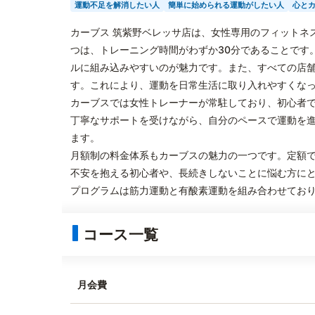
運動不足を解消したい人
簡単に始められる運動がしたい人
心と
カーブス 筑紫野ベレッサ店は、女性専用のフィットネ
つは、トレーニング時間がわずか30分であることです
ルに組み込みやすいのが魅力です。また、すべての店
す。これにより、運動を日常生活に取り入れやすくな
カーブスでは女性トレーナーが常駐しており、初心者
丁寧なサポートを受けながら、自分のペースで運動を
ます。
月額制の料金体系もカーブスの魅力の一つです。定額
不安を抱える初心者や、長続きしないことに悩む方に
プログラムは筋力運動と有酸素運動を組み合わせてお
コース一覧
月会費