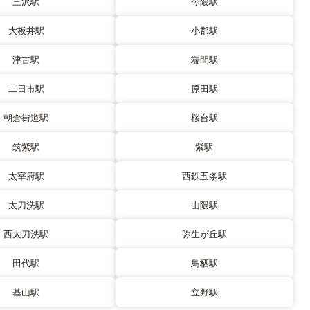
三沢駅
今隈駅
大板井駅
小郡駅
津古駅
端間駅
二日市駅
原田駅
朝倉街道駅
桜台駅
筑紫駅
紫駅
太宰府駅
西鉄五条駅
太刀洗駅
山隈駅
西太刀洗駅
弥生が丘駅
田代駅
鳥栖駅
基山駅
立野駅