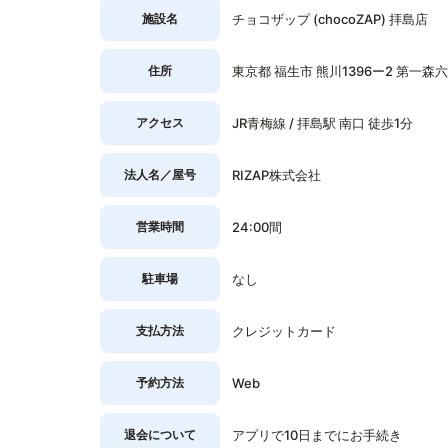
施設名
チョコザップ (chocoZAP) 拝島店
住所
東京都 福生市 熊川1396ー2 第一森六
アクセス
JR青梅線 / 拝島駅 南口 徒歩1分
法人名／屋号
RIZAP株式会社
営業時間
24:00間
駐車場
なし
支払方法
クレジットカード
予約方法
Web
退会について
アプリで10日までにお手続き