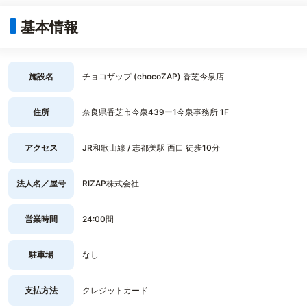
基本情報
施設名
チョコザップ (chocoZAP) 香芝今泉店
住所
奈良県香芝市今泉439ー1今泉事務所 1F
アクセス
JR和歌山線 / 志都美駅 西口 徒歩10分
法人名／屋号
RIZAP株式会社
営業時間
24:00間
駐車場
なし
支払方法
クレジットカード