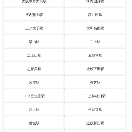
大阪教育大前駅
河内国分駅
河内堅上駅
高井田駅
上ノ太子駅
大和高田駅
築山駅
二上駅
二上山駅
五位堂駅
志都美駅
近鉄下田駅
関屋駅
香芝駅
ＪＲ五位堂駅
二上神社口駅
尺土駅
当麻寺駅
磐城駅
近鉄新庄駅