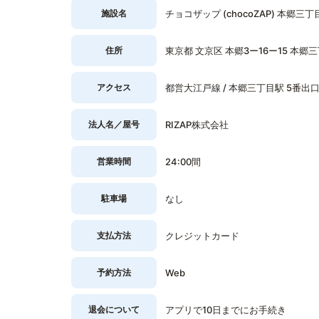
施設名
チョコザップ (chocoZAP) 本郷三丁
住所
東京都 文京区 本郷3ー16ー15 本郷三
アクセス
都営大江戸線 / 本郷三丁目駅 5番出口
法人名／屋号
RIZAP株式会社
営業時間
24:00間
駐車場
なし
支払方法
クレジットカード
予約方法
Web
退会について
アプリで10日までにお手続き