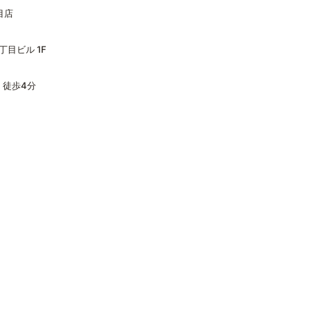
目店
丁目ビル 1F
 徒歩4分