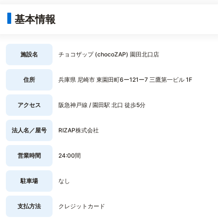
基本情報
施設名
チョコザップ (chocoZAP) 園田北口店
住所
兵庫県 尼崎市 東園田町6ー121ー7 三鷹第一ビル 1F
アクセス
阪急神戸線 / 園田駅 北口 徒歩5分
法人名／屋号
RIZAP株式会社
営業時間
24:00間
駐車場
なし
支払方法
クレジットカード