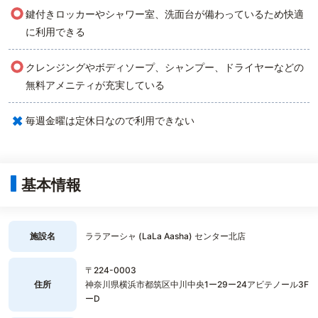
○
鍵付きロッカーやシャワー室、洗面台が備わっているため快適
に利用できる
○
クレンジングやボディソープ、シャンプー、ドライヤーなどの
無料アメニティが充実している
×
毎週金曜は定休日なので利用できない
基本情報
施設名
ララアーシャ (LaLa Aasha) センター北店
〒224-0003
住所
神奈川県横浜市都筑区中川中央1ー29ー24アビテノール3F
ーD