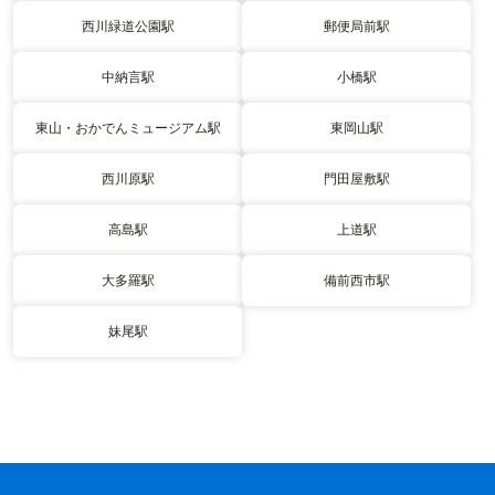
西川緑道公園駅
郵便局前駅
中納言駅
小橋駅
東山・おかでんミュージアム駅
東岡山駅
西川原駅
門田屋敷駅
高島駅
上道駅
大多羅駅
備前西市駅
妹尾駅