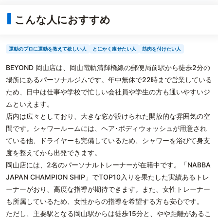
こんな人におすすめ
運動のプロに運動を教えて欲しい人
とにかく痩せたい人
筋肉を付けたい人
BEYOND 岡山店は、岡山電軌清輝橋線の郵便局前駅から徒歩2分の
場所にあるパーソナルジムです。年中無休で22時まで営業している
ため、日中は仕事や学校で忙しい会社員や学生の方も通いやすいジ
ムといえます。
店内は広々としており、大きな窓が設けられた開放的な雰囲気の空
間です。シャワールームには、ヘア･ボディウォッシュが用意され
ている他、ドライヤーも完備しているため、シャワーを浴びて身支
度を整えてから出発できます。
岡山店には、2名のパーソナルトレーナーが在籍中です。「NABBA
JAPAN CHAMPION SHIP」でTOP10入りを果たした実績あるトレ
ーナーがおり、高度な指導が期待できます。また、女性トレーナー
も所属しているため、女性からの指導を希望する方も安心です。
ただし、主要駅となる岡山駅からは徒歩15分と、やや距離があるこ