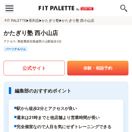
FIT PALETTE
系列店
かたぎり塾
かたぎり塾 西小山店
かたぎり塾 西小山店
アクセス:
東急電鉄目黒線西小山駅徒歩2分
パーソナルジム
公式サイト
体験・相談予約
編集部のおすすめポイント
駅から徒歩2分とアクセスが良い
週末は21時までと他店舗より営業時間が長い
完全個室なので人目を気にせずトレーニングできる