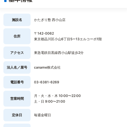
施設名
かたぎり塾 西小山店
〒142-0062
住所
東京都品川区小山6丁目5ー13エルコーポ1階
アクセス
東急電鉄目黒線西小山駅徒歩2分
法人名／屋号
caname株式会社
電話番号
03-6381-6269
月・火・水・木 10:00〜22:00
営業時間
土・日 9:00〜21:00
定休日
毎週金曜日