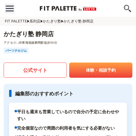
FIT PALETTE
系列店
かたぎり塾
かたぎり塾 静岡店
かたぎり塾 静岡店
アクセス:
JR東海道線静岡駅徒歩10分
パーソナルジム
公式サイト
体験・相談予約
編集部のおすすめポイント
平日も週末も営業しているので自分の予定に合わせや
すい
完全個室なので周囲の利用者を気にする必要がない