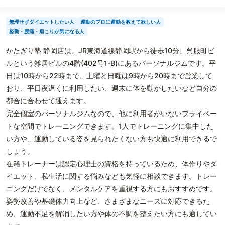
無理せずダイエットしたい人
運動のプロに運動を教えて欲しい人
姿勢・腰痛・肩こりが気になる人
かたぎり塾 静岡店は、JR東海道線静岡駅から徒歩10分、呉服町ビ
ルという雑居ビルの4階(402号1-B)にあるパーソナルジムです。平
日は10時から22時まで、土曜と日曜は9時から20時まで営業して
おり、平日夜遅くに利用したい、週末に体を動かしたいなど自分の
都合に合わせて通えます。
完全個室のパーソナルジムなので、他に利用者がいないプライベー
トな空間でトレーニングできます。1人でトレーニングに集中した
い方や、運動している姿を見られたくない方も快適に利用できるで
しょう。
在籍トレーナーは認定心理士の資格を持っているため、体作りやダ
イエット、私生活に関する悩みなども気軽に相談できます。トレー
ニングだけでなく、メンタルケアを重視する方にもおすすめです。
姿勢改善や基礎体力向上など、さまざまなニーズに対応できるた
め、運動不足を解消したい方や体の不調を整えたい方にも適してい