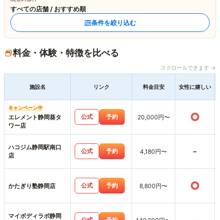
すべての店舗 / おすすめ順
条件を絞り込む
料金・体験・特徴を比べる
スクロールできます →
施設名
リンク
料金目安
女性に嬉しい
キャンペーン中
○
公式
予約
エレメント静岡葵タ
20,000円〜
ワー店
ハコジム静岡駅南口
-
公式
予約
4,180円〜
店
○
公式
予約
かたぎり塾静岡店
8,800円〜
マイボディラボ静岡
公式
予約