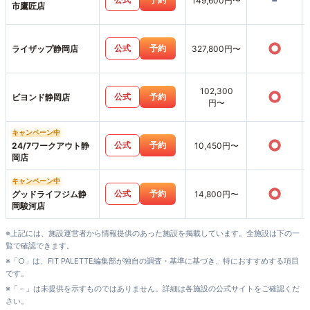
-
149,600円〜
市鷹匠店
○
公式
予約
ライザップ静岡店
327,800円〜
102,300
○
公式
予約
ビヨンド静岡店
円〜
キャンペーン中
○
公式
予約
24/7ワークアウト静
10,450円〜
岡店
キャンペーン中
○
公式
予約
グッドライフジム静
14,800円〜
岡駿河店
※上記には、施設運営者から情報提供のあった施設を掲載しています。全施設は下の一
覧で確認できます。
※「○」は、FIT PALETTE編集部が独自の調査・基準に基づき、特におすすめする項目
です。
※「－」は未提供を示すものではありません。詳細は各施設の公式サイトをご確認くだ
さい。