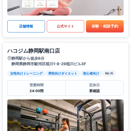
体験・相談予約
店舗情報
公式サイト
ハコジム静岡駅南口店
静岡駅から徒歩6分
静岡県静岡市駿河区稲川1-8-29稲川ビル3F
女性向けトレーニング
男性向けダイエット
初心者向け
Wi-Fi
営業時間
定休日
24:00間
要確認