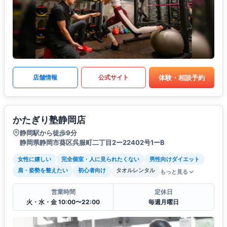
体験・相談予約
店舗情報
公式サイト
かたぎり塾静岡店
静岡駅から徒歩9分
静岡県静岡市葵区呉服町二丁目2ー22402号1ーB
女性に嬉しい
完全個室・人に見られたくない
男性向けダイエット
肩・姿勢を整えたい
初心者向け
タオルレンタル
もっと見る
営業時間
定休日
火・水・金 10:00〜22:00
毎週月曜日