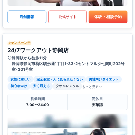
体験・相談予約
店舗情報
公式サイト
キャンペーン中
24/7ワークアウト静岡店
静岡駅から徒歩11分
静岡県静岡市葵区駒形通1丁目1-33-2セントマルタ七間町202号
室･301号室
女性に嬉しい
完全個室・人に見られたくない
男性向けダイエット
初心者向け
安く通える
タオルレンタル
もっと見る
営業時間
定休日
7:00〜24:00
要確認