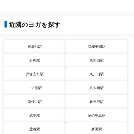
近隣のヨガを探す
東浦和駅
浦和美園駅
岩槻駅
東岩槻駅
戸塚安行駅
東川口駅
一ノ割駅
八木崎駅
南桜井駅
春日部駅
武里駅
藤の牛島駅
豊春駅
新田駅