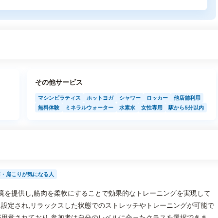
その他サービス
マシンピラティス
ホットヨガ
シャワー
ロッカー
他店舗利用
無料体験
ミネラルウォーター
水素水
女性専用
駅から5分以内
痛・肩こりが気になる人
の環境を提供し,筋肉を柔軟にすることで効果的なトレーニングを実現して
設定され,リラックスした状態でのストレッチやトレーニングが可能で
用意されており,参加者は自分のレベルに合ったクラスを選択できま