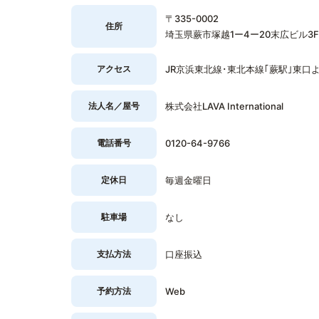
〒335-0002
住所
埼玉県蕨市塚越1ー4ー20末広ビル3F
アクセス
JR京浜東北線･東北本線｢蕨駅｣東口
法人名／屋号
株式会社LAVA International
電話番号
0120-64-9766
定休日
毎週金曜日
駐車場
なし
支払方法
口座振込
予約方法
Web