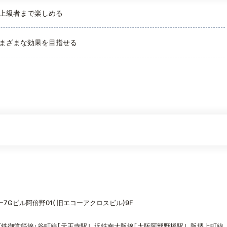
上級者まで楽しめる
まざまな効果を目指せる
7Gビル阿倍野01( 旧エコーアクロスビル)9F
下鉄御堂筋線･谷町線｢天王寺駅｣､近鉄南大阪線｢大阪阿部野橋駅｣､阪堺上町線