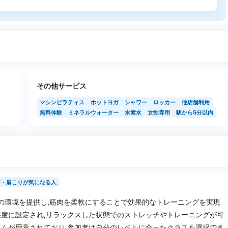
その他サービス
マシンピラティス
ホットヨガ
シャワー
ロッカー
他店舗利用
無料体験
ミネラルウォーター
水素水
女性専用
駅から5分以内
痛・肩こりが気になる人
独自の環境を提供し,筋肉を柔軟にすることで効果的なトレーニングを実現
度に設定され,リラックスした状態でのストレッチやトレーニングが可
ムが用意されており,参加者は自分のレベルに合ったクラスを選択でき