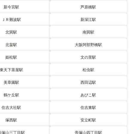
新今宮駅
芦原橋駅
ＪＲ難波駅
新深江駅
北巽駅
南巽駅
北畠駅
大阪阿部野橋駅
姫松駅
文の里駅
東天下茶屋駅
松虫駅
美章園駅
西田辺駅
鶴ケ丘駅
あびこ駅
住吉大社駅
住吉東駅
塚西駅
安立町駅
帝塚山三丁目駅
帝塚山四丁目駅