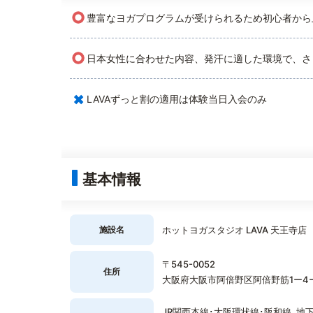
○
豊富なヨガプログラムが受けられるため初心者から
○
日本女性に合わせた内容、発汗に適した環境で、さ
×
LAVAずっと割の適用は体験当日入会のみ
基本情報
施設名
ホットヨガスタジオ LAVA 天王寺店
〒545-0052
住所
大阪府大阪市阿倍野区阿倍野筋1ー4ー
JR関西本線･大阪環状線･阪和線､地