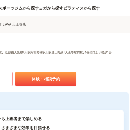
スポーツジムから探す
ヨガから探す
ピラティスから探す
LAVA 天王寺店
駅｣､近鉄南大阪線｢大阪阿部野橋駅｣､阪堺上町線｢天王寺駅前駅｣5番出口より徒歩1分
体験・相談予約
から上級者まで楽しめる
、さまざまな効果を目指せる