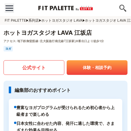
FIT PALETTE
系列店
ホットヨガスタジオ LAVA
ホットヨガスタジオ LAVA 
ホットヨガスタジオ LAVA 江坂店
アクセス:
地下鉄御堂筋線･北大阪急行南北線｢江坂駅｣8番出口より徒歩1分
ヨガ
公式サイト
体験・相談予約
編集部のおすすめポイント
豊富なヨガプログラムが受けられるため初心者から上
級者まで楽しめる
日本女性に合わせた内容、発汗に適した環境で、さま
ざまな効果を目指せる