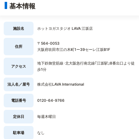
基本情報
施設名
ホットヨガスタジオ LAVA 江坂店
〒564-0053
住所
大阪府吹田市江の木町1ー39セーレ江坂B1F
地下鉄御堂筋線･北大阪急行南北線｢江坂駅｣8番出口より徒
アクセス
歩1分
法人名／屋号
株式会社LAVA International
電話番号
0120-64-9766
定休日
毎週木曜日
駐車場
なし