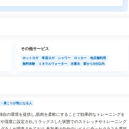
その他サービス
ホットヨガ
常温ヨガ
シャワー
ロッカー
他店舗利用
無料体験
ミネラルウォーター
水素水
駅から5分以内
痛・肩こりが気になる人
める独自の環境を提供し,筋肉を柔軟にすることで効果的なトレーニングを
や湿度に設定され,リラックスした状態でのストレッチやトレーニング
グラムが用意されており,参加者は自分のレベルに合ったクラスを選択