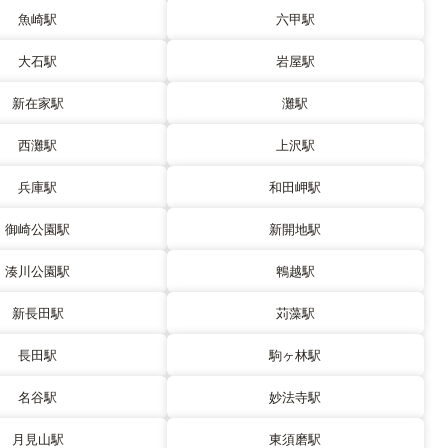
魚崎駅
六甲駅
大石駅
岩屋駅
新在家駅
灘駅
西灘駅
上沢駅
兵庫駅
和田岬駅
御崎公園駅
新開地駅
湊川公園駅
鵯越駅
新長田駅
苅藻駅
長田駅
駒ヶ林駅
名谷駅
妙法寺駅
月見山駅
東須磨駅