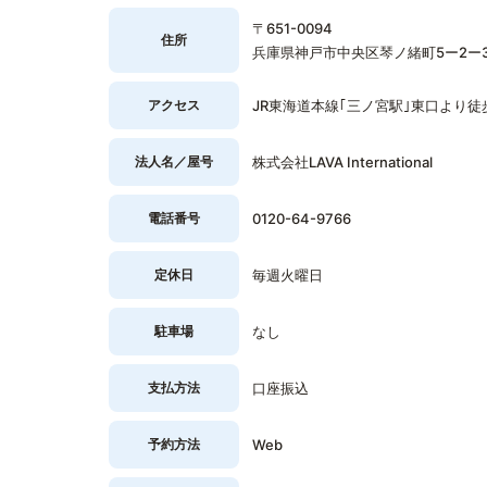
〒651-0094
住所
兵庫県神戸市中央区琴ノ緒町5ー2ー3
アクセス
JR東海道本線｢三ノ宮駅｣東口より徒
法人名／屋号
株式会社LAVA International
電話番号
0120-64-9766
定休日
毎週火曜日
駐車場
なし
支払方法
口座振込
予約方法
Web