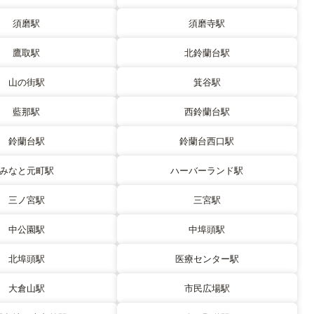
須磨駅
須磨寺駅
鷹取駅
北鈴蘭台駅
山の街駅
箕谷駅
藍那駅
西鈴蘭台駅
鈴蘭台駅
鈴蘭台西口駅
みなと元町駅
ハーバーランド駅
三ノ宮駅
三宮駅
中公園駅
中埠頭駅
北埠頭駅
医療センター駅
大倉山駅
市民広場駅