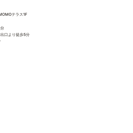
OMOテラス1F
8分
番出口より徒歩5分
分