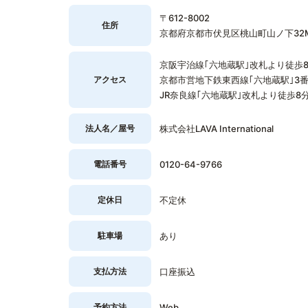
〒612-8002
住所
京都府京都市伏見区桃山町山ノ下32M
京阪宇治線｢六地蔵駅｣改札より徒歩
アクセス
京都市営地下鉄東西線｢六地蔵駅｣3
JR奈良線｢六地蔵駅｣改札より徒歩8
法人名／屋号
株式会社LAVA International
電話番号
0120-64-9766
定休日
不定休
駐車場
あり
支払方法
口座振込
予約方法
Web