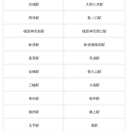
坊城駅
大和八木駅
岡寺駅
新ノ口駅
橿原神宮前駅
橿原神宮西口駅
畝傍駅
畝傍御陵前駅
真菅駅
耳成駅
金橋駅
香久山駅
三輪駅
大福駅
巻向駅
桜井駅
御所駅
掖上駅
玉手駅
葛駅