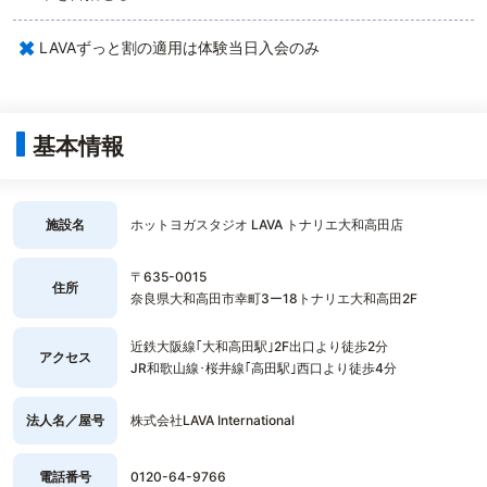
×
LAVAずっと割の適用は体験当日入会のみ
基本情報
施設名
ホットヨガスタジオ LAVA トナリエ大和高田店
〒635-0015
住所
奈良県大和高田市幸町3ー18トナリエ大和高田2F
近鉄大阪線｢大和高田駅｣2F出口より徒歩2分
アクセス
JR和歌山線･桜井線｢高田駅｣西口より徒歩4分
法人名／屋号
株式会社LAVA International
電話番号
0120-64-9766