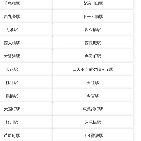
千鳥橋駅
安治川口駅
西九条駅
ドーム前駅
九条駅
四ツ橋駅
西大橋駅
西長堀駅
大阪港駅
弁天町駅
大正駅
四天王寺前夕陽ヶ丘駅
桃谷駅
玉造駅
鶴橋駅
今宮駅
大国町駅
恵美須町駅
桜川駅
汐見橋駅
芦原町駅
ＪＲ難波駅