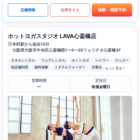
体験・相談予約
店舗情報
公式サイト
ホットヨガスタジオ LAVA心斎橋店
本町駅から徒歩13分
大阪府大阪市中央区心斎橋筋1ー4ー29フェリチタ心斎橋3F
タオルレンタル
ウェアレンタル
ホットヨガ
シャワー
ロッカー
他店舗利用
無料体験
ミネラルウォーター
水素水
もっと見る
営業時間
定休日
ー
毎週金曜日