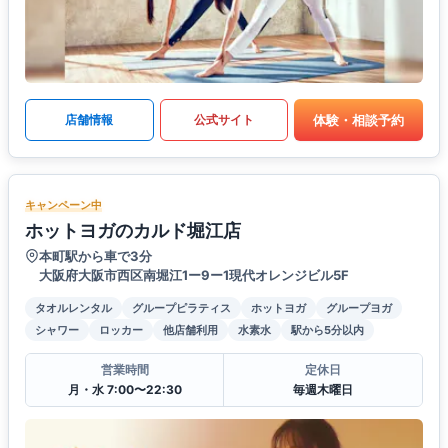
体験・相談予約
店舗情報
公式サイト
キャンペーン中
ホットヨガのカルド堀江店
本町駅から車で3分
大阪府大阪市西区南堀江1ー9ー1現代オレンジビル5F
タオルレンタル
グループピラティス
ホットヨガ
グループヨガ
シャワー
ロッカー
他店舗利用
水素水
駅から5分以内
営業時間
定休日
月・水 7:00〜22:30
毎週木曜日