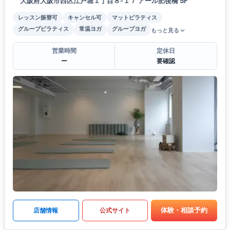
大阪府大阪市西区江戸堀１丁目８-１７ アール肥後橋 5F
レッスン振替可
キャンセル可
マットピラティス
グループピラティス
常温ヨガ
グループヨガ
もっと見る
営業時間
定休日
ー
要確認
体験・相談予約
店舗情報
公式サイト