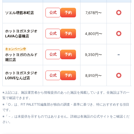
○
公式
予約
ソエル堺筋本町店
7,678円〜
ホットヨガスタジオ
○
公式
予約
4,800円〜
LAVA心斎橋店
キャンペーン中
-
公式
予約
ホットヨガのカルド
9,350円〜
堀江店
ホットヨガスタジオ
○
公式
予約
8,910円〜
LOIVEなんば店
※上記には、施設運営者から情報提供のあった施設を掲載しています。全施設は下の一
覧で確認できます。
※「○」は、FIT PALETTE編集部が独自の調査・基準に基づき、特におすすめする項目
です。
※「－」は未提供を示すものではありません。詳細は各施設の公式サイトをご確認くだ
さい。