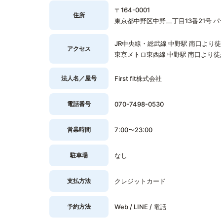
〒164-0001
住所
東京都中野区中野二丁目13番21号 パ
JR中央線・総武線 中野駅 南口より
アクセス
東京メトロ東西線 中野駅 南口より徒
法人名／屋号
First fit株式会社
電話番号
070-7498-0530
営業時間
7:00〜23:00
駐車場
なし
支払方法
クレジットカード
予約方法
Web / LINE / 電話