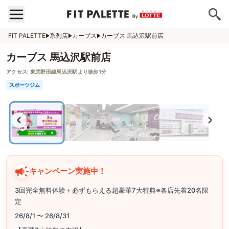
FIT PALETTE
系列店
カーブス
カーブス 馬込沢駅前店
カーブス 馬込沢駅前店
アクセス:
東武野田線馬込沢駅より徒歩1分
スポーツジム
キャンペーン実施中！
3回完全無料体験＋必ずもらえる超豪華7大特典※各店先着20名限
定
26/8/1 〜 26/8/31