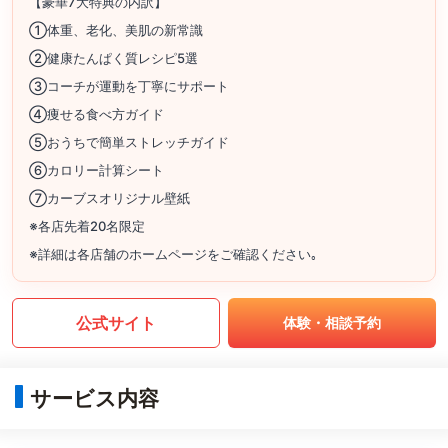
【豪華7大特典の内訳】
①体重、老化、美肌の新常識
②健康たんぱく質レシピ5選
③コーチが運動を丁寧にサポート
④痩せる食べ方ガイド
⑤おうちで簡単ストレッチガイド
⑥カロリー計算シート
⑦カーブスオリジナル壁紙
※各店先着20名限定
※詳細は各店舗のホームページをご確認ください｡
公式サイト
体験・相談予約
サービス内容