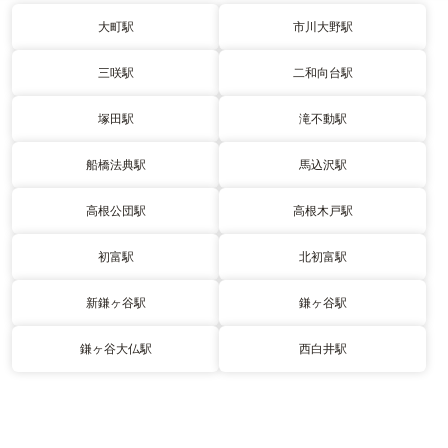
大町駅
市川大野駅
三咲駅
二和向台駅
塚田駅
滝不動駅
船橋法典駅
馬込沢駅
高根公団駅
高根木戸駅
初富駅
北初富駅
新鎌ヶ谷駅
鎌ヶ谷駅
鎌ヶ谷大仏駅
西白井駅