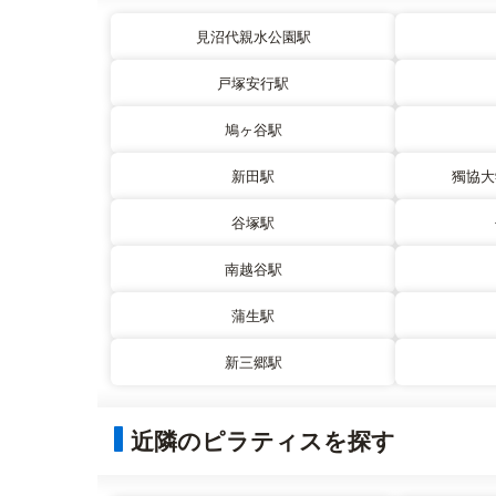
見沼代親水公園駅
戸塚安行駅
鳩ヶ谷駅
新田駅
獨協大
谷塚駅
南越谷駅
蒲生駅
新三郷駅
近隣のピラティスを探す