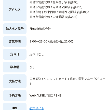
仙台市営南北線 / 北四番丁駅 徒歩8分
仙台市営南北線 / 勾当台公園駅 徒歩11分
アクセス
仙台市地下鉄東西線 / 大町西公園駅 徒歩19分
仙台市営南北線 / 広瀬通駅 徒歩20分
法人名／屋号
First fit株式会社
営業時間
9:00〜23:00 (最終受付は22:00)
定休日
定休日なし
駐車場
なし
口座振込 / クレジットカード / 現金 / 電子マネー / QRコー
支払方法
ド
予約方法
Web / LINE / 電話 / SNS
URL
公式サイト