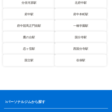
分倍河原駅
北府中駅
府中駅
府中本町駅
府中競馬正門前駅
一橋学園駅
鷹の台駅
国分寺駅
恋ヶ窪駅
西国分寺駅
国立駅
谷保駅
パーソナルジムから探す